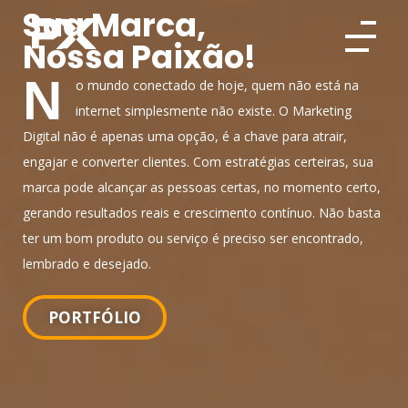
Sua Marca,
Nossa Paixão!
Pixel
A Pixel é especialista na criação de sites e landing pages estratégicas, focadas em conversão e performance.
N
o mundo conectado de hoje, quem não está na
internet simplesmente não existe. O Marketing
Digital não é apenas uma opção, é a chave para atrair,
engajar e converter clientes. Com estratégias certeiras, sua
marca pode alcançar as pessoas certas, no momento certo,
gerando resultados reais e crescimento contínuo. Não basta
ter um bom produto ou serviço é preciso ser encontrado,
lembrado e desejado.
PORTFÓLIO