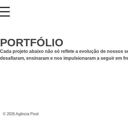
Pixel
A Pixel é especialista na criação de sites e landing pages estratégicas, focadas em conversão e performance.
PORTFÓLIO
Cada projeto abaixo não só reflete a evolução de nossos se
desafiaram, ensinaram e nos impulsionaram a seguir em fre
© 2026 Agência Pixel