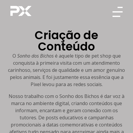
Pixel
A Pixel é especialista na criação de sites e landing pages estratégicas, focadas em conversão e performance.
Criação de
Conteúdo
O
Sonho dos Bichos
é aquele tipo de pet shop que
conquista à primeira visita com um atendimento
carinhoso, serviços de qualidade e um amor genuíno
pelos animais. E foi justamente essa essência que a
Pixel levou para as redes sociais.
Nosso trabalho com o Sonho dos Bichos é dar voz à
marca no ambiente digital, criando conteúdos que
informam, encantam e geram conexão com os
tutores. De posts educativos e campanhas
promocionais a datas comemorativas e conteúdos
afetivos tudo pensado para aproximar ainda mais a