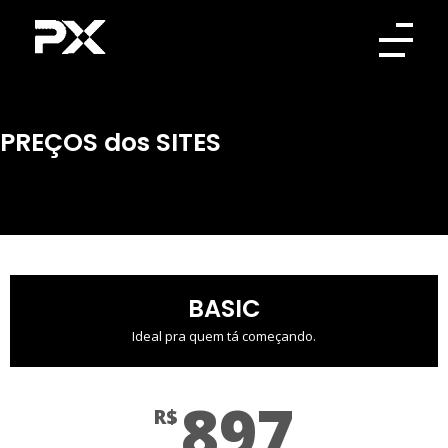
Pixel
A Pixel é especialista na criação de sites e landing pages estratégicas, focadas em conversão e performance.
PREÇOS dos SITES
BASIC
Ideal pra quem tá começando.
897
R$